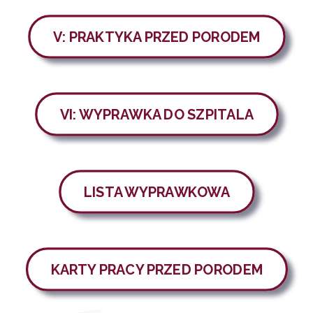
V: PRAKTYKA PRZED PORODEM
VI: WYPRAWKA DO SZPITALA
LISTA WYPRAWKOWA
KARTY PRACY PRZED PORODEM