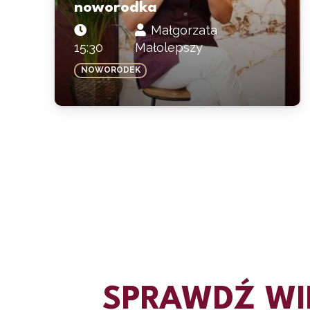
noworodka
Małgorzata
15:30
Małolepszy
NOWORODEK
SPRAWDŹ WI