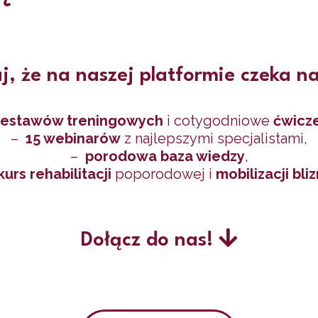
j, że na naszej platformie czeka na
zestawów treningowych
i cotygodniowe
ćwicz
–
15 webinarów
z najlepszymi specjalistami,
–
porodowa baza wiedzy
,
kurs rehabilitacji
poporodowej i
mobilizacji bli
Dołącz do nas!