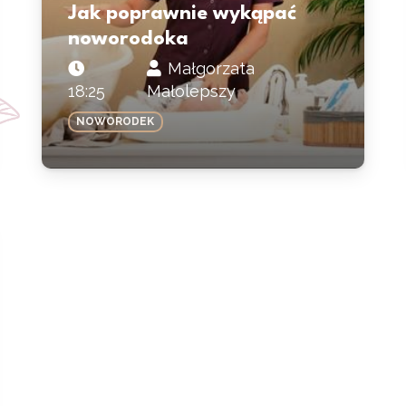
Jak poprawnie wykąpać
noworodoka
Małgorzata
18:25
Małolepszy
NOWORODEK