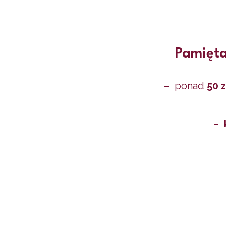
Pamięta
– ponad
50 
–