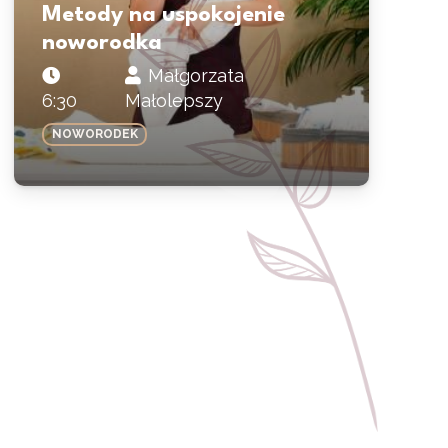
Metody na uspokojenie
noworodka
Małgorzata
6:30
Małolepszy
NOWORODEK