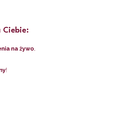
 Ciebie:
enia na żywo
,
zny
!