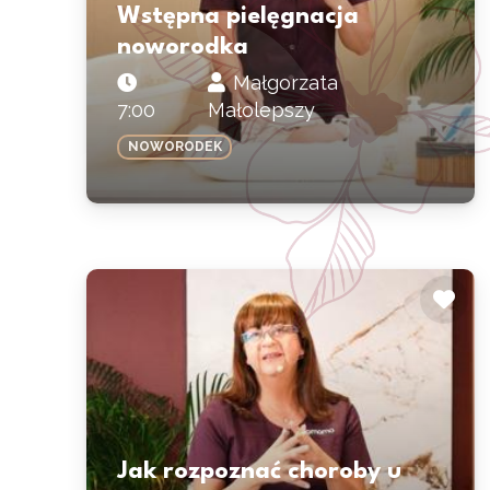
Wstępna pielęgnacja
noworodka
Małgorzata
7:00
Małolepszy
NOWORODEK
Jak rozpoznać choroby u