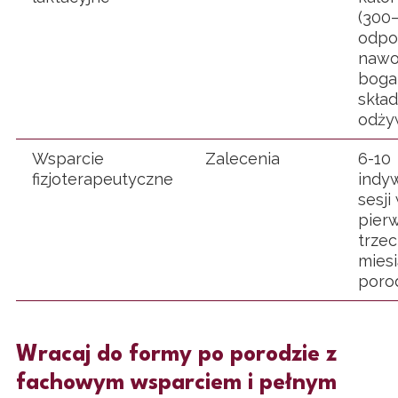
(300–
odpo
nawo
boga
skład
odżyw
Wsparcie
Zalecenia
6-10
fizjoterapeutyczne
indy
sesji
pier
trze
mies
porod
Wracaj do formy po porodzie z
fachowym wsparciem i pełnym