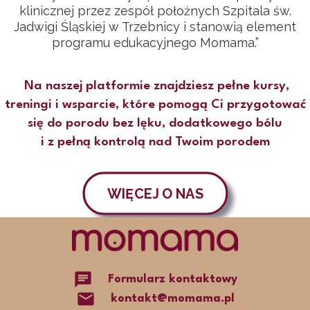
klinicznej przez zespół położnych Szpitala św.
Jadwigi Śląskiej w Trzebnicy i stanowią element
programu edukacyjnego Momama.”
Na naszej platformie znajdziesz pełne kursy,
treningi i wsparcie, które pomogą Ci przygotować
się do porodu bez lęku, dodatkowego bólu
i z pełną kontrolą nad Twoim porodem
WIĘCEJ O NAS
chat
Formularz kontaktowy
mail
kontakt@momama.pl