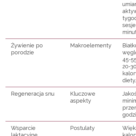
umia
akty
tygo
sesje
minu
Żywienie po
Makroelementy
Białk
porodzie
węgl
45-55
20-3
kalor
diety.
Regeneracja snu
Kluczowe
Jakoś
aspekty
minim
prze
godz
Wsparcie
Postulaty
Więk
laktacyjne
kalo