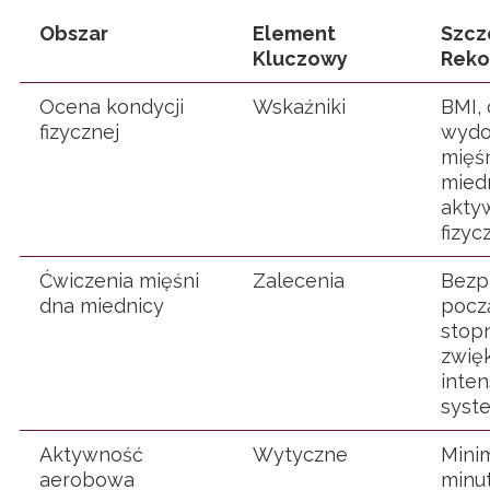
Obszar
Element
Szcz
Kluczowy
Reko
Ocena kondycji
Wskaźniki
BMI, 
fizycznej
wydo
mięś
miedn
akty
fizyc
Ćwiczenia mięśni
Zalecenia
Bezp
dna miednicy
pocz
stop
zwię
inte
syst
Aktywność
Wytyczne
Mini
aerobowa
minu