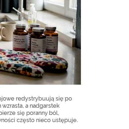
rojowe redystrybuują się po
 wzrasta, a nadgarstek
bierze się poranny ból,
wności często nieco ustępuje.