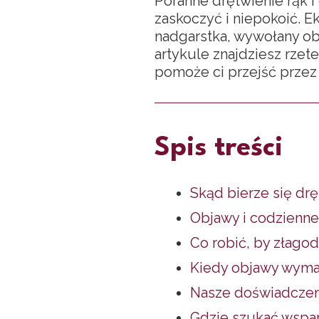
Poranne drętwienie rąk i
zaskoczyć i niepokoić. 
nadgarstka, wywołany ob
artykule znajdziesz rzete
pomoże ci przejść przez 
Spis treści
Skąd bierze się drę
Objawy i codzienne
Co robić, by złagod
Kiedy objawy wymaga
Nasze doświadczeni
Gdzie szukać wspar