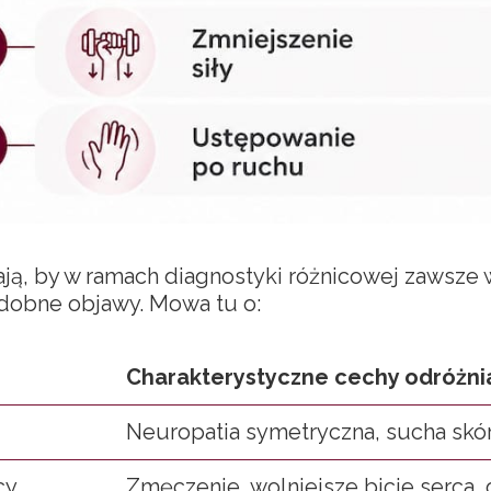
ą, by w ramach diagnostyki różnicowej zawsze 
bne objawy. Mowa tu o:
Charakterystyczne cechy odróżni
Neuropatia symetryczna, sucha skó
cy
Zmęczenie, wolniejsze bicie serca, 