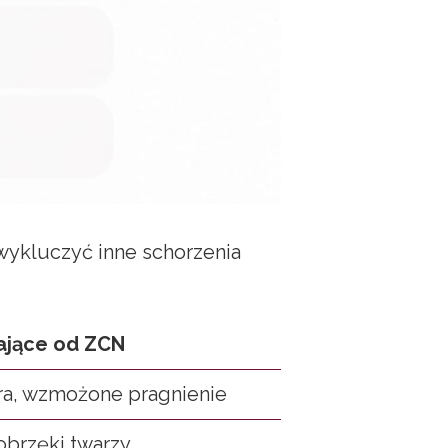
wykluczyć inne schorzenia
ające od ZCN
ra, wzmożone pragnienie
obrzęki twarzy