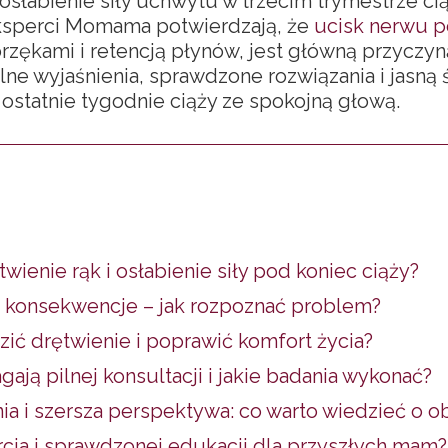
 osłabienie siły uchwytu w trzecim trymestrze ci
Eksperci Momama potwierdzają, że
ucisk nerwu 
rzękami i retencją płynów, jest główną przyczyn
lne wyjaśnienia, sprawdzone rozwiązania i jasną ś
ostatnie tygodnie ciąży ze spokojną głową.
twienie rąk i osłabienie siły pod koniec ciąży?
 konsekwencje – jak rozpoznać problem?
zić drętwienie i poprawić komfort życia?
ją pilnej konsultacji i jakie badania wykonać?
a i szersza perspektywa: co warto wiedzieć o o
cia i sprawdzonej edukacji dla przyszłych mam?