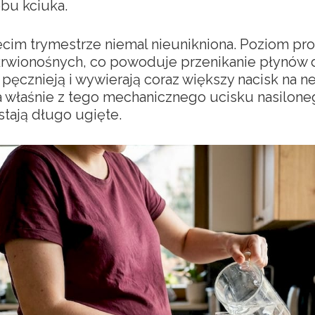
ębu kciuka.
ecim trymestrze niemal nieunikniona. Poziom pro
 krwionośnych, co powoduje przenikanie płynów d
pęcznieją i wywierają coraz większy nacisk na 
ika właśnie z tego mechanicznego ucisku nasilone
stają długo ugięte.