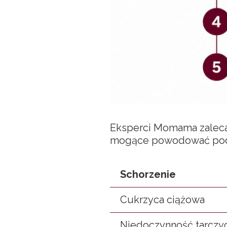
Eksperci Momama zalecaj
mogące powodować podo
Schorzenie
Cukrzyca ciążowa
Niedoczynność tarczy