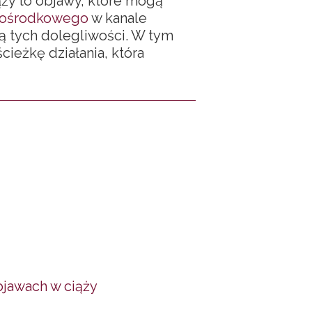
ąży to objawy, które mogą
pośrodkowego
w kanale
ą tych dolegliwości. W tym
cieżkę działania, która
bjawach w ciąży