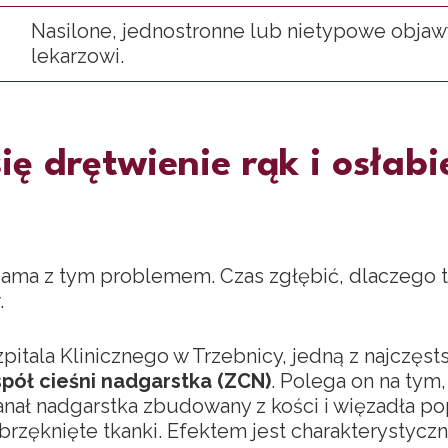
Nasilone, jednostronne lub nietypowe obja
lekarzowi.
ię drętwienie rąk i osłabi
 sama z tym problemem. Czas zgłębić, dlaczego to 
.
itala Klinicznego w Trzebnicy, jedną z najczęst
pół cieśni nadgarstka (ZCN)
. Polega on na tym
anał nadgarstka zbudowany z kości i więzadła p
obrzęknięte tkanki. Efektem jest charakterystycz