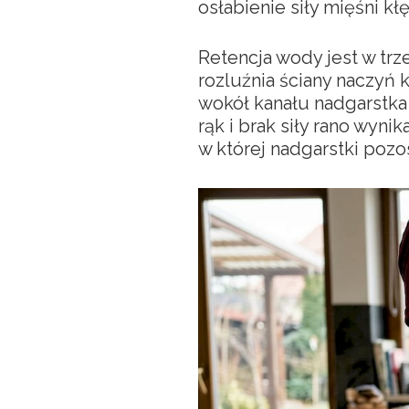
osłabienie siły mięśni kł
Retencja wody jest w trz
rozluźnia ściany naczyń
wokół kanału nadgarstka 
rąk i brak siły rano wyn
w której nadgarstki pozo