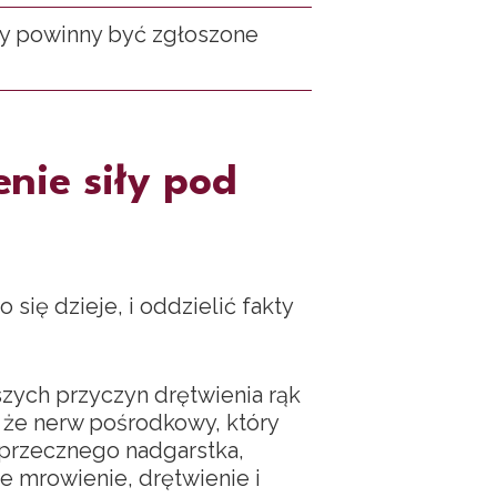
wy powinny być zgłoszone
enie siły pod
się dzieje, i oddzielić fakty
szych przyczyn drętwienia rąk
, że nerw pośrodkowy, który
oprzecznego nadgarstka,
ne mrowienie, drętwienie i