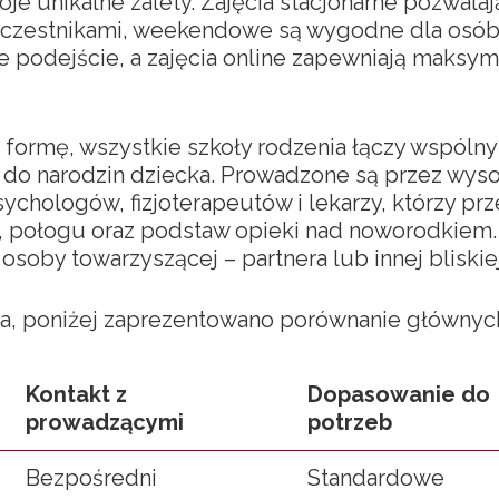
je unikalne zalety. Zajęcia stacjonarne pozwalaj
uczestnikami, weekendowe są wygodne dla osób
 podejście, a zajęcia online zapewniają maksym
formę, wszystkie szkoły rodzenia łączy wspóln
 do narodzin dziecka. Prowadzone są przez wys
sychologów, fizjoterapeutów i lekarzy, którzy pr
, połogu oraz podstaw opieki nad noworodkiem. 
soby towarzyszącej – partnera lub innej bliskie
a, poniżej zaprezentowano porównanie głównych
Kontakt z
Dopasowanie do
prowadzącymi
potrzeb
Bezpośredni
Standardowe