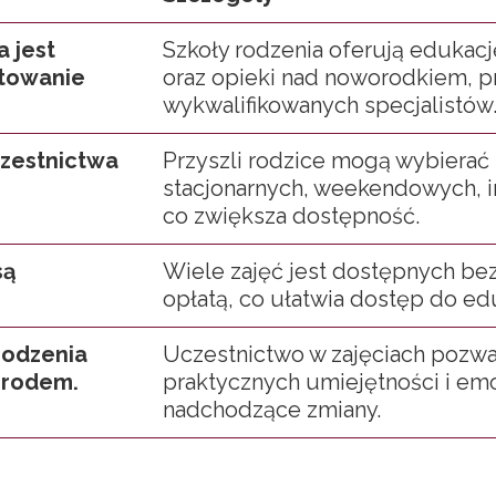
 jest
Szkoły rodzenia oferują edukacj
towanie
oraz opieki nad noworodkiem, 
wykwalifikowanych specjalistów
czestnictwa
Przyszli rodzice mogą wybierać
stacjonarnych, weekendowych, i
co zwiększa dostępność.
są
Wiele zajęć jest dostępnych bez
opłatą, co ułatwia dostęp do e
rodzenia
Uczestnictwo w zajęciach pozwa
orodem.
praktycznych umiejętności i em
nadchodzące zmiany.