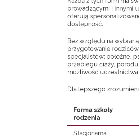
Każda z tych form ma swo
prowadzącymi i innymi 
oferują spersonalizowane
dostępność.
Bez względu na wybraną 
przygotowanie rodziców
specjalistów: położne, p
przebiegu ciąży, porodu
możliwość uczestnictwa o
Dla lepszego zrozumieni
Forma szkoły
rodzenia
Stacjonarna