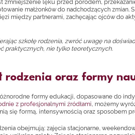
 zmniejszenie lęku przed porodem, przekazani
otowanie małżonków do nadchodzących zmian. S
więzi między partnerami, zachęcając ojców do ak
erając szkołę rodzenia, zwróć uwagę na doświa
 praktycznych, nie tylko teoretycznych.
ł rodzenia oraz formy nau
 różnorodne formy edukacji, dopasowane do ind
dnie z profesjonalnymi źródłami
, możemy wyró
óżnią się formą, intensywnością oraz sposobem p
zenia obejmują: zajęcia stacjonarne, weekendow