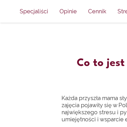
Specjaliści
Opinie
Cennik
Str
Co to jes
Każda przyszła mama słys
zajęcia pojawiły się w Po
największego stresu i p
umiejętności i wsparcie 