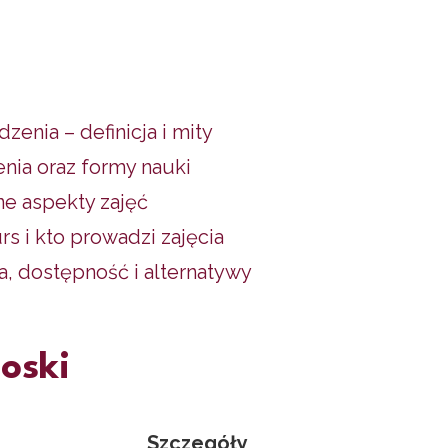
zenia – definicja i mity
enia oraz formy nauki
ne aspekty zajęć
s i kto prowadzi zajęcia
a, dostępność i alternatywy
oski
Szczegóły