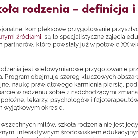
oła rodzenia – definicja i
esjonalne, kompleksowe przygotowanie przyszły
alnymi źródłami
, są to specjalistyczne zajęcia e
ch partnerów, które powstały już w połowie XX w
odzenia jest wielowymiarowe przygotowanie pr
wa. Program obejmuje szereg kluczowych obsza
yjne, naukę prawidłowego karmienia piersią, po
arcie w radzeniu sobie z nadchodzącymi zmiana
 położne, lekarzy, psychologów i fizjoterapeut
m wyjątkowym okresie.
szechnych mitów, szkoła rodzenia nie jest je
znym, interaktywnym środowiskiem edukacyjn