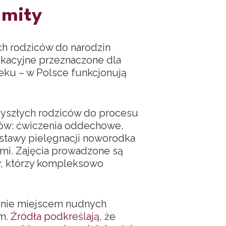
 mity
ch rodziców do narodzin
dukacyjne przeznaczone dla
ieku – w Polsce funkcjonują
zyszłych rodziców do procesu
rów: ćwiczenia oddechowe,
dstawy pielęgnacji noworodka
mi. Zajęcia prowadzone są
ów, którzy kompleksowo
dynie miejscem nudnych
ym.
Źródła podkreślają
, że