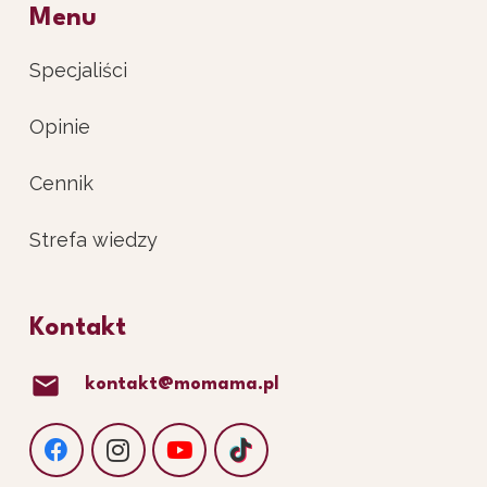
Menu
Specjaliści
Opinie
Cennik
Strefa wiedzy
Kontakt
mail
kontakt@momama.pl