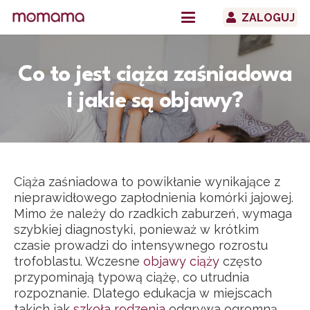
ZALOGUJ
Co to jest ciąża zaśniadowa
i jakie są objawy?
Ciąża zaśniadowa to powikłanie wynikające z
nieprawidłowego zapłodnienia komórki jajowej.
Mimo że należy do rzadkich zaburzeń, wymaga
szybkiej diagnostyki, ponieważ w krótkim
czasie prowadzi do intensywnego rozrostu
trofoblastu. Wczesne
objawy ciąży
często
przypominają typową ciążę, co utrudnia
rozpoznanie. Dlatego edukacja w miejscach
takich jak
szkoła rodzenia
odgrywa ogromną