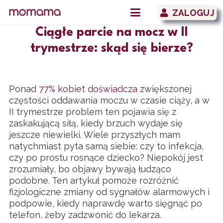
ZALOGUJ
Ciągłe parcie na mocz w II
trymestrze: skąd się bierze?
Ponad
77% kobiet doświadcza
zwiększonej
częstości oddawania moczu w czasie ciąży, a w
II trymestrze problem ten pojawia się z
zaskakującą siłą, kiedy brzuch wydaje się
jeszcze niewielki. Wiele przyszłych mam
natychmiast pyta samą siebie: czy to infekcja,
czy po prostu rosnące dziecko? Niepokój jest
zrozumiały, bo objawy bywają łudząco
podobne. Ten artykuł pomoże rozróżnić
fizjologiczne zmiany od sygnałów alarmowych i
podpowie, kiedy naprawdę warto sięgnąć po
telefon, żeby zadzwonić do lekarza.