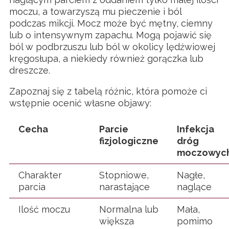
moczu, a towarzyszą mu pieczenie i ból
podczas mikcji. Mocz może być mętny, ciemny
lub o intensywnym zapachu. Mogą pojawić się
ból w podbrzuszu lub ból w okolicy lędźwiowej
kręgosłupa, a niekiedy również gorączka lub
dreszcze.
Zapoznaj się z tabelą różnic, która pomoże ci
wstępnie ocenić własne objawy:
Cecha
Parcie
Infekcja
fizjologiczne
dróg
moczowyc
Charakter
Stopniowe,
Nagłe,
parcia
narastające
naglące
Ilość moczu
Normalna lub
Mała,
większa
pomimo