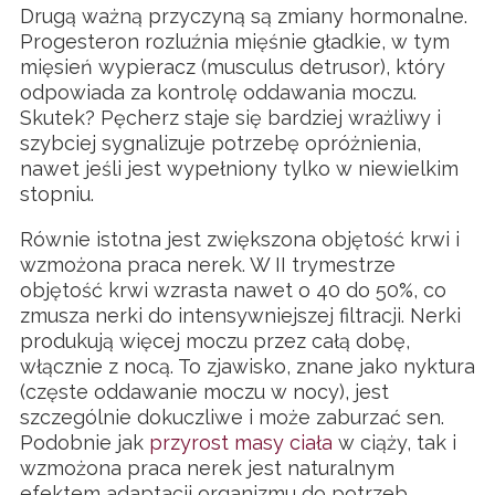
Drugą ważną przyczyną są zmiany hormonalne.
Progesteron rozluźnia mięśnie gładkie, w tym
mięsień wypieracz (musculus detrusor), który
odpowiada za kontrolę oddawania moczu.
Skutek? Pęcherz staje się bardziej wrażliwy i
szybciej sygnalizuje potrzebę opróżnienia,
nawet jeśli jest wypełniony tylko w niewielkim
stopniu.
Równie istotna jest zwiększona objętość krwi i
wzmożona praca nerek. W II trymestrze
objętość krwi wzrasta nawet o 40 do 50%, co
zmusza nerki do intensywniejszej filtracji. Nerki
produkują więcej moczu przez całą dobę,
włącznie z nocą. To zjawisko, znane jako nyktura
(częste oddawanie moczu w nocy), jest
szczególnie dokuczliwe i może zaburzać sen.
Podobnie jak
przyrost masy ciała
w ciąży, tak i
wzmożona praca nerek jest naturalnym
efektem adaptacji organizmu do potrzeb