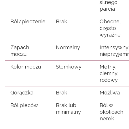
silnego
parcia
Ból/pieczenie
Brak
Obecne,
często
wyraźne
Zapach
Normalny
Intensywny
moczu
nieprzyjem
Kolor moczu
Słomkowy
Mętny,
ciemny,
różowy
Gorączka
Brak
Możliwa
Ból pleców
Brak lub
Ból w
minimalny
okolicach
nerek