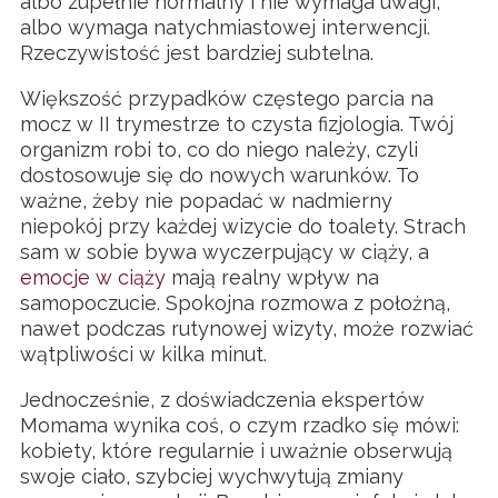
albo zupełnie normalny i nie wymaga uwagi,
albo wymaga natychmiastowej interwencji.
Rzeczywistość jest bardziej subtelna.
Większość przypadków częstego parcia na
mocz w II trymestrze to czysta fizjologia. Twój
organizm robi to, co do niego należy, czyli
dostosowuje się do nowych warunków. To
ważne, żeby nie popadać w nadmierny
niepokój przy każdej wizycie do toalety. Strach
sam w sobie bywa wyczerpujący w ciąży, a
emocje w ciąży
mają realny wpływ na
samopoczucie. Spokojna rozmowa z położną,
nawet podczas rutynowej wizyty, może rozwiać
wątpliwości w kilka minut.
Jednocześnie, z doświadczenia ekspertów
Momama wynika coś, o czym rzadko się mówi:
kobiety, które regularnie i uważnie obserwują
swoje ciało, szybciej wychwytują zmiany