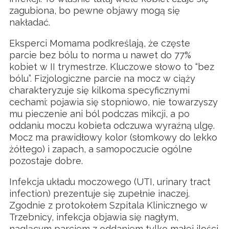
zagubiona, bo pewne objawy mogą się
nakładać.
Eksperci Momama podkreślają, że częste
parcie bez bólu to norma u nawet do 77%
kobiet w II trymestrze. Kluczowe słowo to “bez
bólu”. Fizjologiczne parcie na mocz w ciąży
charakteryzuje się kilkoma specyficznymi
cechami: pojawia się stopniowo, nie towarzyszy
mu pieczenie ani ból podczas mikcji, a po
oddaniu moczu kobieta odczuwa wyraźną ulgę.
Mocz ma prawidłowy kolor (słomkowy do lekko
żółtego) i zapach, a samopoczucie ogólne
pozostaje dobre.
Infekcja układu moczowego (UTI, urinary tract
infection) prezentuje się zupełnie inaczej.
Zgodnie z protokołem Szpitala Klinicznego w
Trzebnicy, infekcja objawia się nagłym,
naglącym parciem z oddaniem tylko małej ilości