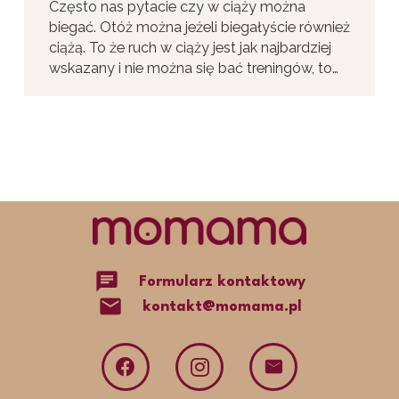
Często nas pytacie czy w ciąży można
biegać. Otóż można jeżeli biegałyście również
ciążą. To że ruch w ciąży jest jak najbardziej
wskazany i nie można się bać treningów, to…
chat
Formularz kontaktowy
mail
kontakt@momama.pl