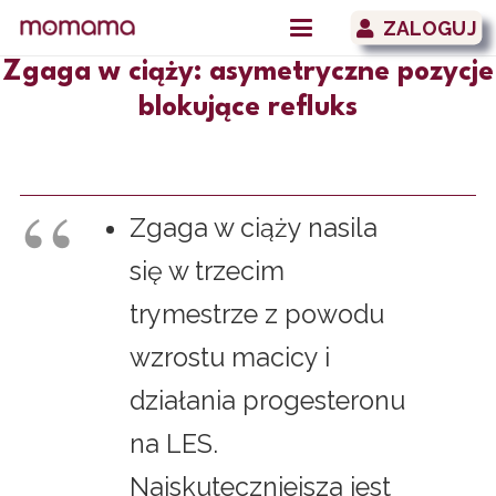
ZALOGUJ
Zgaga w ciąży: asymetryczne pozycje
blokujące refluks
Zgaga w ciąży nasila
się w trzecim
trymestrze z powodu
wzrostu macicy i
działania progesteronu
na LES.
Najskuteczniejsza jest