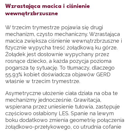
Wzrastająca macica i ciśnienie
wewnątrzbrzuszne
W trzecim trymestrze pojawia się drugi
mechanizm, czysto mechaniczny. Wzrastająca
macica zwiększa ciśnienie wewnątrzbrzuszne i
fizycznie wypycha treść żołądkową ku górze.
Żołądek jest dosłownie wypychany przez
rosnące dziecko, a każda pozycja pozioma
pogarsza tę sytuację. To tłumaczy, dlaczego
55,93% kobiet doświadcza objawów GERD
właśnie w trzecim trymestrze.
Asymetryczne ułożenie ciała działa na oba te
mechanizmy jednocześnie. Grawitacja,
wspierana przez uniesienie tułowia, zastępuje
częściowo osłabiony LES. Spanie na lewym
boku dodatkowo zmienia geometrię połączenia
żołądkowo-przełykowego, co utrudnia cofanie