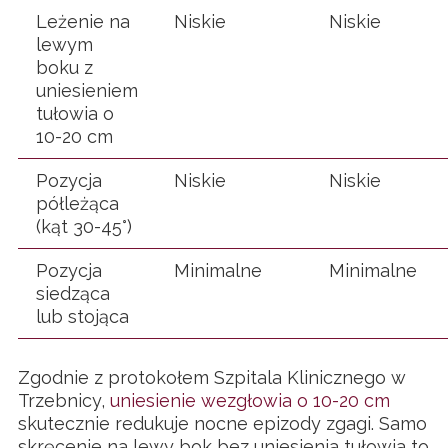
Leżenie na
Niskie
Niskie
lewym
boku z
uniesieniem
tułowia o
10-20 cm
Pozycja
Niskie
Niskie
półleżąca
(kąt 30-45°)
Pozycja
Minimalne
Minimalne
siedząca
lub stojąca
Zgodnie z protokołem Szpitala Klinicznego w
Trzebnicy,
uniesienie wezgłowia o 10-20 cm
skutecznie redukuje nocne epizody zgagi. Samo
skręcenie na lewy bok bez uniesienia tułowia to