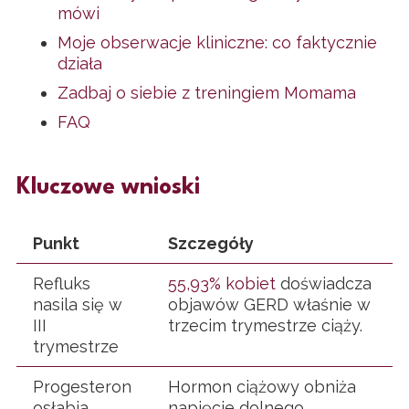
mówi
Moje obserwacje kliniczne: co faktycznie
działa
Zadbaj o siebie z treningiem Momama
FAQ
Kluczowe wnioski
Punkt
Szczegóły
Refluks
55,93% kobiet
doświadcza
nasila się w
objawów GERD właśnie w
III
trzecim trymestrze ciąży.
trymestrze
Progesteron
Hormon ciążowy obniża
osłabia
napięcie dolnego