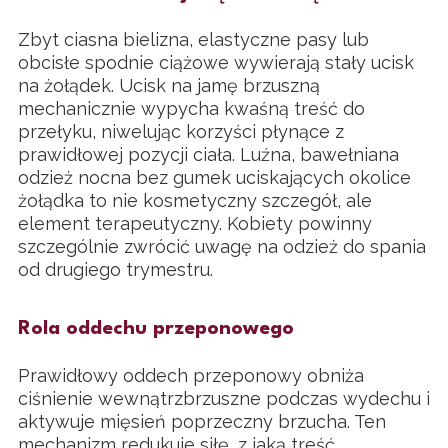
Zbyt ciasna bielizna, elastyczne pasy lub
obcisłe spodnie ciążowe wywierają stały ucisk
na żołądek. Ucisk na jamę brzuszną
mechanicznie wypycha kwaśną treść do
przełyku, niwelując korzyści płynące z
prawidłowej pozycji ciała. Luźna, bawełniana
odzież nocna bez gumek uciskających okolice
żołądka to nie kosmetyczny szczegół, ale
element terapeutyczny. Kobiety powinny
szczególnie zwrócić uwagę na odzież do spania
od drugiego trymestru.
Rola oddechu przeponowego
Prawidłowy oddech przeponowy obniża
ciśnienie wewnątrzbrzuszne podczas wydechu i
aktywuje mięsień poprzeczny brzucha. Ten
mechanizm redukuje siłę, z jaką treść