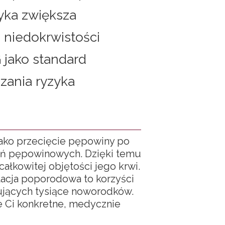
yka zwiększa
 niedokrwistości
 jako standard
zania ryzyka
 jako przecięcie pępowiny po
zyń pępowinowych. Dzięki temu
ałkowitej objętości jego krwi.
tacja poporodowa to korzyści
ujących tysiące noworodków.
je Ci konkretne, medycznie