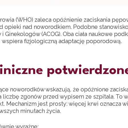
rowia (WHO) zaleca opóźnienie zaciskania pępow
ard opieki nad noworodkiem. Podobne stanowisk
i Ginekologów (ACOG). Oba ciała naukowe podk
i wspiera fizjologiczną adaptację poporodową.
liniczne potwierdzo
ące noworodków wskazują, że opóźnione zacisk
 liczbę zgonów przed wypisem ze szpitala. To w
kt. Mechanizm jest prosty: więcej krwi oznacza wi
wszych minutach życia.
ównie wyraźne: