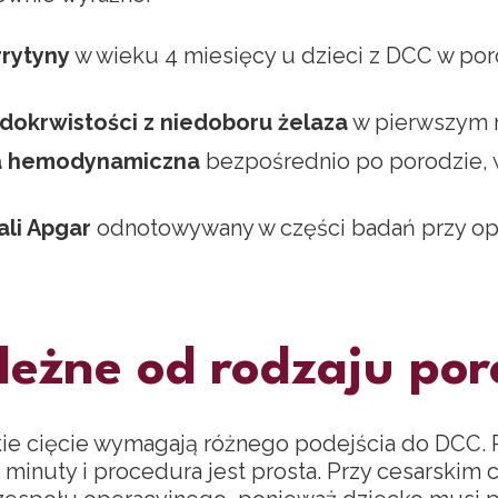
rytyny
w wieku 4 miesięcy u dzieci z DCC w po
edokrwistości z niedoboru żelaza
w pierwszym r
ja hemodynamiczna
bezpośrednio po porodzie, w
ali Apgar
odnotowywany w części badań przy opó
leżne od rodzaju po
kie cięcie wymagają różnego podejścia do DCC. P
 minuty i procedura jest prosta. Przy cesarskim c