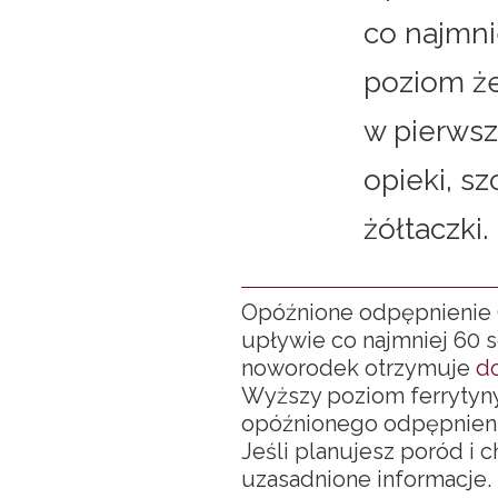
co najmni
poziom że
w pierwsz
opieki, s
żółtaczki.
Opóźnione odpępnienie 
upływie co najmniej 60 
noworodek otrzymuje
d
Wyższy poziom ferrytyny
opóźnionego odpępnieni
Jeśli planujesz poród i 
uzasadnione informacje.