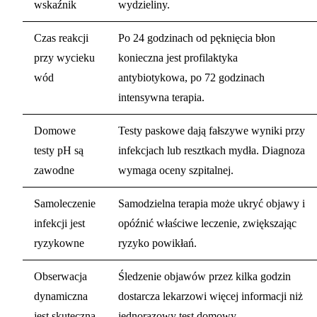
wskaźnik
wydzieliny.
Czas reakcji
Po 24 godzinach od pęknięcia błon
przy wycieku
konieczna jest profilaktyka
wód
antybiotykowa, po 72 godzinach
intensywna terapia.
Domowe
Testy paskowe dają fałszywe wyniki przy
testy pH są
infekcjach lub resztkach mydła. Diagnoza
zawodne
wymaga oceny szpitalnej.
Samoleczenie
Samodzielna terapia może ukryć objawy i
infekcji jest
opóźnić właściwe leczenie, zwiększając
ryzykowne
ryzyko powikłań.
Obserwacja
Śledzenie objawów przez kilka godzin
dynamiczna
dostarcza lekarzowi więcej informacji niż
jest skuteczna
jednorazowy test domowy.