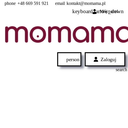
phone
+48 669 591 921
email
kontakt@momama.pl
Mój panel
person
Zaloguj
search