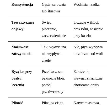
Konsystencja
Gęsta, serowata
Wodnista, rzadka
lub śluzowa
Towarzyszące
Świąd,
Uczucie wilgoci,
objawy
pieczenie,
brak bólu, nasilenie
zaczerwienienie
przy kaszlu
Możliwość
Tak, wydzielina
Nie, płyn wypływa
zatrzymania
nie wypływa
niezależnie od woli
ciągle
Ryzyko przy
Przedwczesne
Zakażenie
braku
pęknięcie błon,
wewnątrzmaciczne,
leczenia
poród
chorioamnionitis
przedwczesny
Pilność
Pilna, w ciągu
Natychmiastowa,