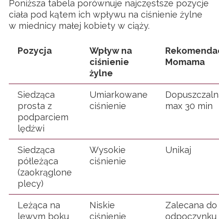
Poniższa tabela porównuje najczęstsze pozycje
ciała pod kątem ich wpływu na ciśnienie żylne
w miednicy małej kobiety w ciąży.
Pozycja
Wpływ na
Rekomenda
ciśnienie
Momama
żylne
Siedząca
Umiarkowane
Dopuszczaln
prosta z
ciśnienie
max 30 min
podparciem
lędźwi
Siedząca
Wysokie
Unikaj
półleżąca
ciśnienie
(zaokrąglone
plecy)
Leżąca na
Niskie
Zalecana do
lewym boku
ciśnienie
odpoczynku