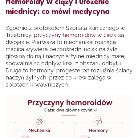
Hemoroidy w ciąży i ułożenie
miednicy: co mówi medycyna
Zgodnie z protokołem Szpitala Klinicznego w
Trzebnicy,
przyczyny hemoroidów w ciąży
są
dwojakie. Pierwsza to mechanika: rosnąca
macica wywiera bezpośredni ucisk na żyłę
główną dolną i naczynia żylne miednicy małej,
spowalniając odpływ krwi z obszaru odbytu.
Druga to hormony: progesteron rozluźnia ściany
naczyń żylnych, przez co krew zalega w
splotach krwawniczych.