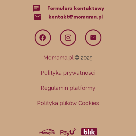
chat
Formularz kontaktowy
mail
kontakt@momama.pl
Momama.pl
© 2025
Polityka prywatności
Regulamin platformy
Polityka plików Cookies