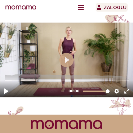
ZALOGUJ
Ćwiczenia na ból pleców w ciąży