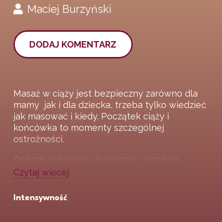
Maciej Burzyński
DODAJ KOMENTARZ
Masaż w ciąży jest bezpieczny zarówno dla
mamy jak i dla dziecka, trzeba tylko wiedzieć
jak masować i kiedy. Początek ciąży i
końcówka to momenty szczególnej
ostrożności.
Dobrze wykonany doskonale poprawia
samopoczucie fizyczne i psychiczne, pomaga
Czytaj więcej
uporać się z obrzękami i bólami pleców.
Intensywność
Nasz specjalista Maciek Burzyński pokaże
Wam krok jak poprawnie taki masaż.