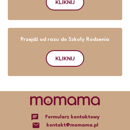
KLIKNIJ
Przejdź od razu do Szkoły Rodzenia
KLIKNIJ
chat
Formularz kontaktowy
mail
kontakt@momama.pl