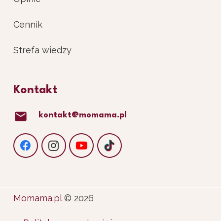
Cennik
Strefa wiedzy
Kontakt
mail
kontakt@momama.pl
Momama.pl
© 2026