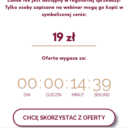
Ebook nie jest dostępny w regularnej sprzedaży!
Tylko osoby zapisane na webinar mogą go kupić w
symbolicznej cenie:
19 zł
Oferta wygasa za:
00
:
00
:
14
:
39
DNI
GODZIN
MINUT
SEKUND
CHCĘ SKORZYSTAĆ Z OFERTY