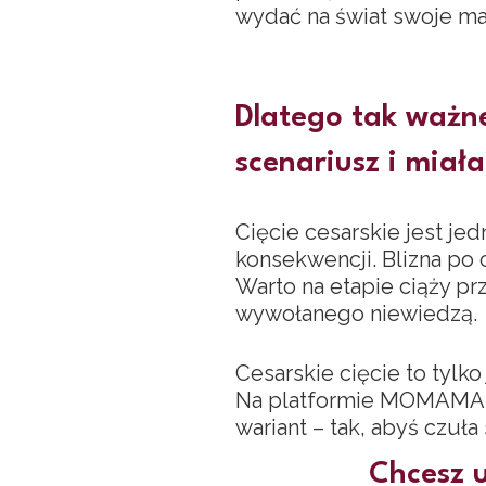
wydać na świat swoje ma
Dlatego tak ważne
scenariusz i miał
Cięcie cesarskie jest j
konsekwencji. Blizna po c
Warto na etapie ciąży pr
wywołanego niewiedzą.
Cesarskie cięcie to tylk
Na platformie MOMAMA zn
wariant – tak, abyś czuła
Chcesz u