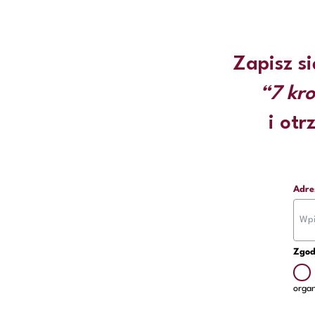
Zapisz si
“7 kr
i otr
Adre
Zgod
organ