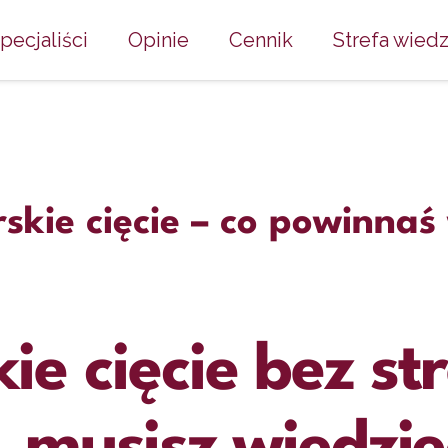
pecjaliści
Opinie
Cennik
Strefa wied
skie cięcie – co powinnaś
ie cięcie bez st