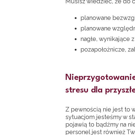
Musisz wiedzieć, że do c
planowane bezwzglę
planowane względne
nagłe, wynikające 
pozapołożnicze, za
Nieprzygotowanie 
stresu dla przyszł
Z pewnością nie jest to 
sytuacjom jesteśmy w sta
pojawią to bądźmy na nie
personel jest również Tw