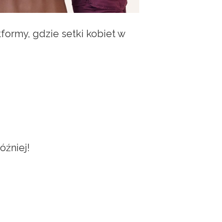
tformy, gdzie setki kobiet w
óźniej!