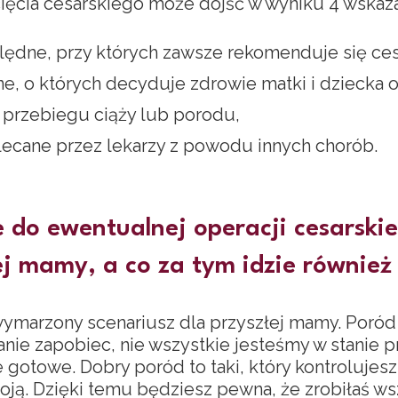
ięcia cesarskiego może dojść w wyniku 4️ wskaz
dne, przy których zawsze rekomenduje się cesa
, o których decyduje zdrowie matki i dziecka or
z przebiegu ciąży lub porodu,
lecane przez lekarzy z powodu innych chorób.
do ewentualnej operacji cesarskie
ej mamy, a co za tym idzie również 
wymarzony scenariusz dla przyszłej mamy. Poród 
nie zapobiec, nie wszystkie jesteśmy w stanie pr
 gotowe. Dobry poród to taki, który kontrolujesz
oją. Dzięki temu będziesz pewna, że zrobiłaś ws