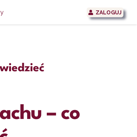
zy
ZALOGUJ
 wiedzieć
rachu – co