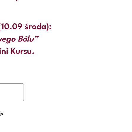
(10.09 środa):
wego Bólu”
ini Kursu.
je