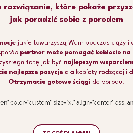
 rozwiązanie, które pokaże przysz
jak poradzić sobie z porodem
mocje
jakie towarzyszą Wam podczas ciąży i
 sposób
partner może pomagać kobiecie na 
yszłego tatę jak być
najlepszym wsparciem 
ie najlepsze pozycje
dla kobiety rodzącej i d
Otrzymacie gotowe ściągi
do porodu.
n” color=”custom” size=”xl” align=”center” css_
TO COŚ DLA MNIE!