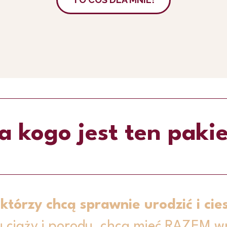
a kogo jest ten paki
 którzy chcą sprawnie urodzić i ci
u ciąży i porodu, chcą mieć RAZEM w