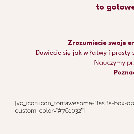
to gotowe
Zrozumiecie swoje e
Dowiecie się jak w łatwy i prosty
Nauczymy prz
Poznac
[vc_icon icon_fontawesome=”fas fa-box-ope
custom_color=”#761032″]