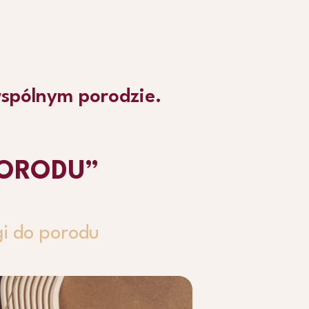
wspólnym porodzie.
PORODU”
gi do porodu