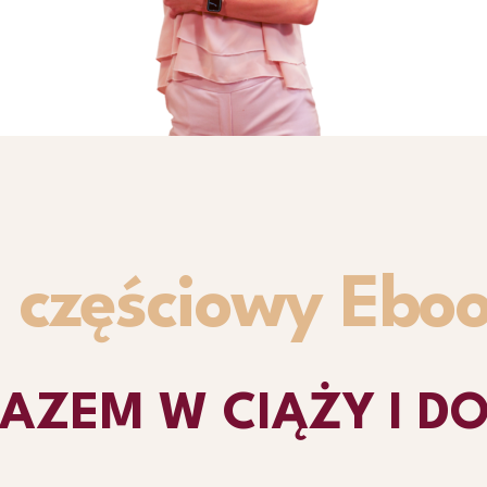
15 materiałów vi
 częściowy Ebo
 RAZEM W CIĄŻY I D