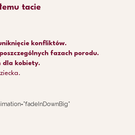
łemu tacie
uniknięcie konfliktów.
poszczególnych fazach porodu.
dla kobiety.
ziecka.
animation=”fadeInDownBig”