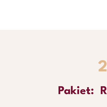
+ 
2
Pakiet: