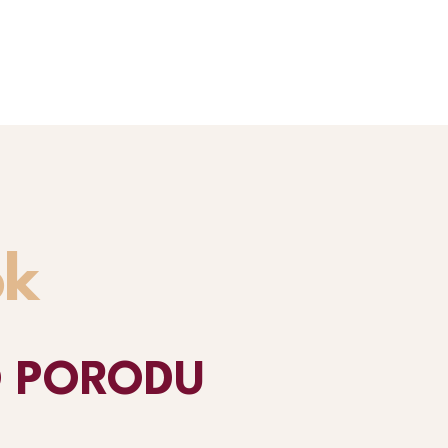
deo
ok
O PORODU