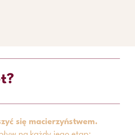
et?
eszyć się macierzyństwem.
pływ na każdy jego etap;