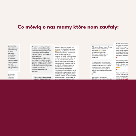
Co mówią o nas mamy które nam zaufały:
keyboard_arrow_up