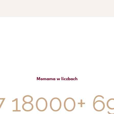
Momama w liczbach
7
18000
+
6