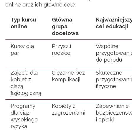
online oraz ich główne cele:
Typ kursu
Główna
Najważniejsz
online
grupa
cel edukacji
docelowa
Kursy dla
Przyszli
Wspólne
par
rodzice
przygotowani
do porodu
Zajęcia dla
Ciężarne bez
Skuteczne
kobiet z
komplikacji
przygotowani
ciążą
fizyczne
fizjologiczną
Programy
Kobiety z
Zapewnienie
dla ciąż
zagrożeniami
bezpieczeńst
wysokiego
i opieki
ryzyka