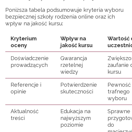
Poniższa tabela podsumowuje kryteria wyboru
bezpiecznej szkoły rodzenia online oraz ich
wpływ na jakość kursu:
Kryterium
Wpływ na
Wartość 
oceny
jakość kursu
uczestni
Doświadczenie
Gwarancja
Zwiększo
prowadzących
rzetelnej
zaufanie 
wiedzy
kursu
Referencje i
Potwierdzenie
Pewność
opinie
skuteczności
trafnego
wyboru
Aktualność
Edukacja na
Sprawne
treści
najwyższym
przygoto
poziomie
do
macierzy